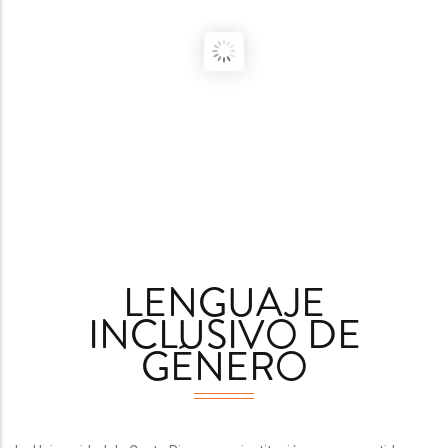
Lenguaje inclusivo de Género y Diversidad (LiGD)
o web del CIEM para apoyar el aprendizaje del uso del lenguaje inclusivo de g
VIDEOTUTORIAL
LENGUAJE
INCLUSIVO DE
GÉNERO