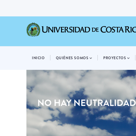
Pasar
al
contenido
principal
MAIN
NAVIGATION
INICIO
QUIÉNES SOMOS
PROYECTOS
NO HAY NEUTRALIDAD