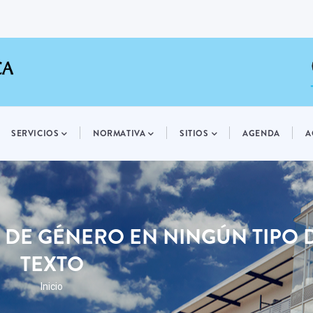
SERVICIOS
NORMATIVA
SITIOS
AGENDA
A
 DE GÉNERO EN NINGÚN TIPO 
TEXTO
RUTA
Inicio
DE