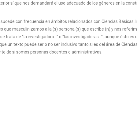
 anterior sí que nos demandará el uso adecuado de los géneros en la cons
sucede con frecuencia en ámbitos relacionados con Ciencias Básicas, I
que masculinizamos a la (s) persona (s) que escribe (n) y nos referim
 se trata de "la investigadora..." o "las investigadoras...", aunque ésto es 
e un texto puede ser o no ser inclusivo tanto si es del área de Ciencia
nte de si somos personas docentes o administrativas.