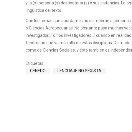
y la (s) persona (s) destinataria (s) o sus instancias. Lo
lingüística del texto.
Que los temas que abordamos no se refieran a personas, 
o Ciencias Agropecuarias. No obstante pasa muchas veces 
investigador..." o "los investigadores..." cuando en realidad
fenómeno que va más allá de estas disciplinas. De modo qu
como de Ciencias Sociales, y ésto también es independie
Etiquetas
GÉNERO
LENGUAJE NO SEXISTA