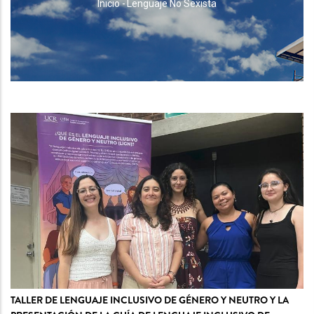
RUTA
Inicio
-
Lenguaje No Sexista
DE
NAVEGACIÓN
TALLER DE LENGUAJE INCLUSIVO DE GÉNERO Y NEUTRO Y LA