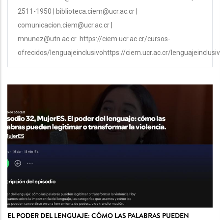
2511-1950 | biblioteca.ciem@ucr.ac.cr |
comunicacion.ciem@ucr.ac.cr |
mnunez@utn.ac.cr https://ciem.ucr.ac.cr/cursos-
ofrecidos/lenguajeinclusivohttps://ciem.ucr.ac.cr/lenguajeinclusi
EL PODER DEL LENGUAJE: CÓMO LAS PALABRAS PUEDEN