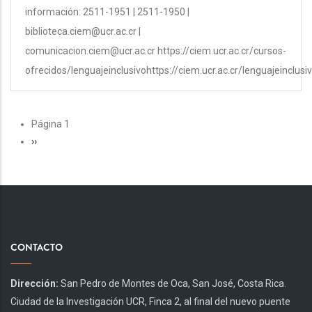
información: 2511-1951 | 2511-1950 |
biblioteca.ciem@ucr.ac.cr |
comunicacion.ciem@ucr.ac.cr https://ciem.ucr.ac.cr/cursos-
ofrecidos/lenguajeinclusivohttps://ciem.ucr.ac.cr/lenguajeinclusi
PAGINACIÓN
Página 1
Siguiente
››
página
CONTACTO
Dirección:
San Pedro de Montes de Oca, San José, Costa Rica.
Ciudad de la Investigación UCR, Finca 2, al final del nuevo puente