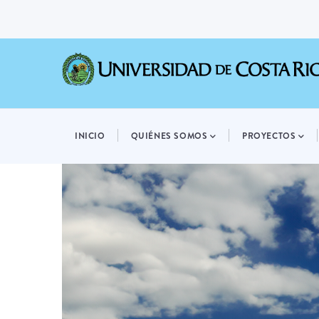
Pasar
al
contenido
principal
MAIN
NAVIGATION
INICIO
QUIÉNES SOMOS
PROYECTOS