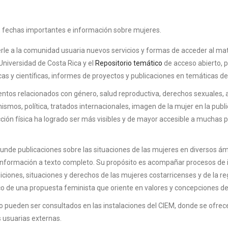
al, fechas importantes e información sobre mujeres.
 a la comunidad usuaria nuevos servicios y formas de acceder al mater
Universidad de Costa Rica y el
Repositorio temático
de acceso abierto, p
icas y científicas, informes de proyectos y publicaciones en temáticas 
os relacionados con género, salud reproductiva, derechos sexuales, abo
ismos, política, tratados internacionales, imagen de la mujer en la publ
cción física ha logrado ser más visibles y de mayor accesible a muchas 
nde publicaciones sobre las situaciones de las mujeres en diversos ámbi
 información a texto completo. Su propósito es acompañar procesos de i
iciones, situaciones y derechos de las mujeres costarricenses y de la r
o de una propuesta feminista que oriente en valores y concepciones de 
 pueden ser consultados en las instalaciones del CIEM, donde se ofrec
s usuarias externas.