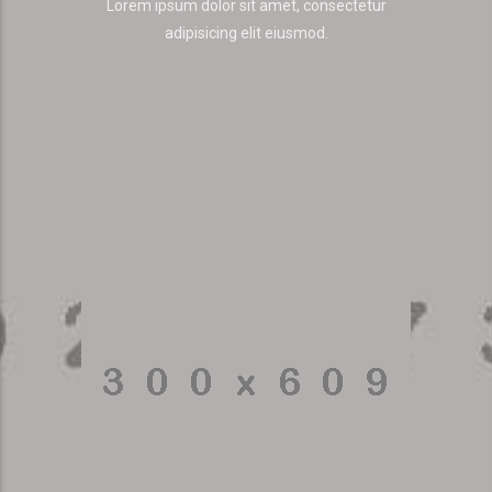
Lorem ipsum dolor sit amet, consectetur
adipisicing elit eiusmod.