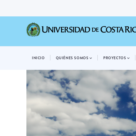
Pasar
al
contenido
principal
MAIN
NAVIGATION
INICIO
QUIÉNES SOMOS
PROYECTOS