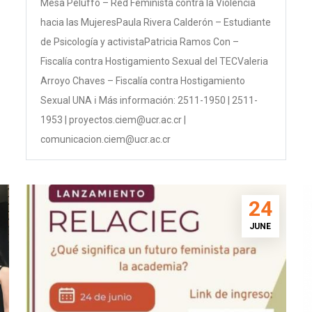
Mesa Peluffo – Red Feminista contra la Violencia
hacia las MujeresPaula Rivera Calderón – Estudiante
de Psicología y activistaPatricia Ramos Con –
Fiscalía contra Hostigamiento Sexual del TECValeria
Arroyo Chaves – Fiscalía contra Hostigamiento
Sexual UNA ℹ️ Más información: 2511-1950 | 2511-
1953 | proyectos.ciem@ucr.ac.cr |
comunicacion.ciem@ucr.ac.cr
24
JUNE