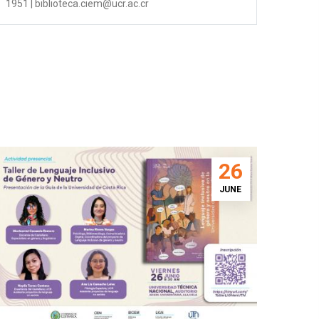
1951 | biblioteca.ciem@ucr.ac.cr
26
JUNE