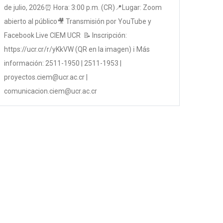
de julio, 2026⏰ Hora: 3:00 p.m. (CR)📍Lugar: Zoom
abierto al público🎥 Transmisión por YouTube y
Facebook Live CIEM UCR 📝 Inscripción:
https://ucr.cr/r/yKkVW (QR en la imagen) ℹ Más
información: 2511-1950 | 2511-1953 |
proyectos.ciem@ucr.ac.cr |
comunicacion.ciem@ucr.ac.cr