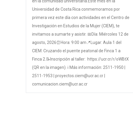
en la comunidad universitaria.Este mes en la
Universidad de Costa Rica conmemoramos por
primera vez este día con actividades en el Centro de
Investigación en Estudios de la Mujer (CIEM), te
invitamos a sumarte y asistir. 📅Día: Miércoles 12 de
agosto, 2026⏰Hora: 9:00 am📍Lugar: Aula 1 del
CIEM. Cruzando el puente peatonal de Finca 1 a
Finca 2.📝Inscripción al taller: https://ucr.cr/r/oWBtX
(QR en la imagen). ℹ️ Más información: 2511-1950 |
2511-1953 | proyectos.ciem@ucr.ac.cr |
comunicacion.ciem@ucr.ac.cr