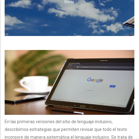
RUTA
Inicio
DE
NAVEGACIÓN
En las primeras versiones del sitio de lenguaje inclusivo,
describimos estrategias que permiten revisar que todo el texto
incorpore de manera sistemática el lenguaje inclusivo. Se trata de