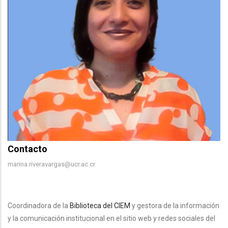
Contacto
Contacto
marina.riveravargas@ucr.ac.cr
Body
Coordinadora de la
Biblioteca del CIEM
y gestora de la información
y la comunicación institucional en el sitio web y redes sociales del