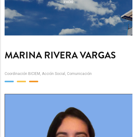
RUTA
Inicio
DE
NAVEGACIÓN
MARINA RIVERA VARGAS
Coordinación BICIEM, Acción Social, Comunicación
Team
Image