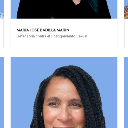
MARÍA JOSÉ BADILLA MARÍN
Defensoría contra el Hostigamiento Sexual
Team
T
Image
I