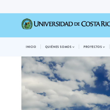
Pasar
al
contenido
principal
MAIN
NAVIGATION
INICIO
QUIÉNES SOMOS
PROYECTOS