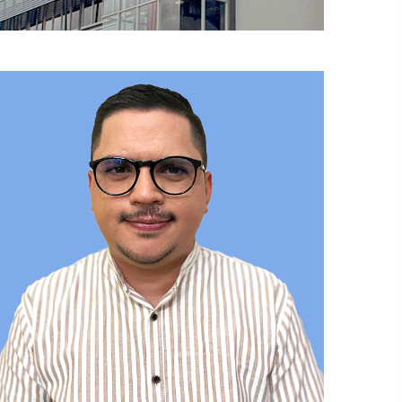
eam
mage