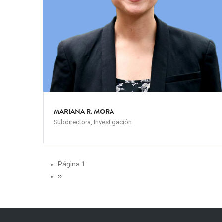
MARIANA R. MORA
Subdirectora, Investigación
PAGINACIÓN
Página 1
Siguiente
››
página