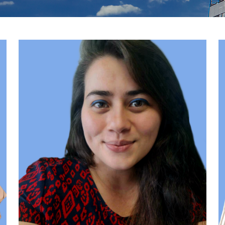
Team
T
Image
I