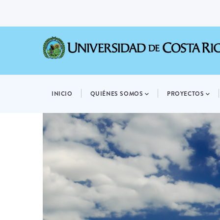
Pasar
al
contenido
principal
MAIN
NAVIGATION
INICIO
QUIÉNES SOMOS
PROYECTOS