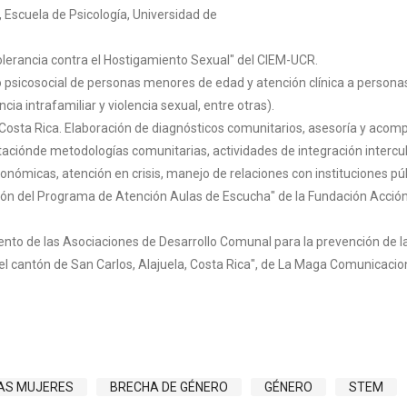
 Escuela de Psicología, Universidad de
lerancia contra el Hostigamiento Sexual" del CIEM-UCR.
sicosocial de personas menores de edad y atención clínica a personas a
ia intrafamiliar y violencia sexual, entre otras).
osta Rica. Elaboración de diagnósticos comunitarios, asesoría y acompa
taciónde metodologías comunitarias, actividades de integración intercult
ómicas, atención en crisis, manejo de relaciones con instituciones púb
ón del Programa de Atención Aulas de Escucha" de la Fundación Acción 
ento de las Asociaciones de Desarrollo Comunal para la prevención de l
l cantón de San Carlos, Alajuela, Costa Rica", de La Maga Comunicacio
LAS MUJERES
BRECHA DE GÉNERO
GÉNERO
STEM