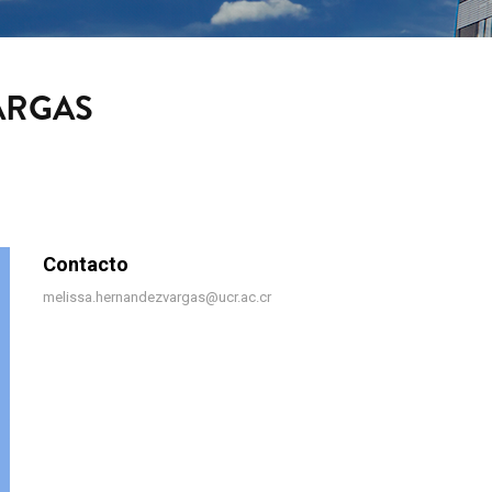
ARGAS
Contacto
Contacto
melissa.hernandezvargas@ucr.ac.cr