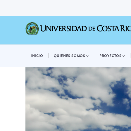
Pasar
al
contenido
principal
MAIN
NAVIGATION
INICIO
QUIÉNES SOMOS
PROYECTOS