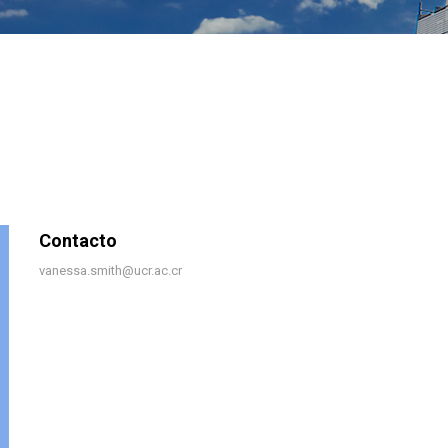
Contacto
Contacto
vanessa.smith@ucr.ac.cr