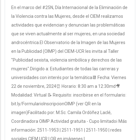
En el marco del #25N, Día Internacional de la Eliminación de
la Violencia contra las Mujeres, desde el CIEM realizamos
actividades que evidencian y denuncian las problemáticas
que se viven actualmente al ser mujeres, en una sociedad
androcéntrica.El Observatorio de la Imagen de las Mujeres
en la Publicidad (OIMP) del CIEM-UCR les invita al Taller
"Publicidad sexista, violencia simbólica y derechos de las
mujeres".Dirigido a: Estudiantes de todas las carreras y
universidades con interés por la temática📆 Fecha: Viernes
22 de noviembre, 2024⏰ Horario: 8:30 am a 12:30md🎥
Modalidad: Virtual 📝 Requisito: inscribirse en el formulario:
bit.ly/FormularioInscripcionOIMP (ver QR en la
imagen)Facilitado por: M.Sc. Camila Ordóñez Laclé,
Coordinadora OIMP Actividad gratuita - Cupo limitadoℹ Más
información: 2511-1953 | 2511-1951 | 2511-1950 | redes
sociales CIEM UCR | QR en imágenes |