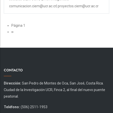
comunicacion.ciem@ucr.ac.cr| proyectos.ciem@ucr.ac.cr
PAGINACIÓN
Página 1
Siguiente
››
página
CONTACTO
Dirección:
San Pedro de Montes de Oca, San José, Costa Rica.
Ciudad de la Investigación UCR, Finca 2, al final del nuevo puente
peatonal.
Teléfono:
(506) 2511-1953