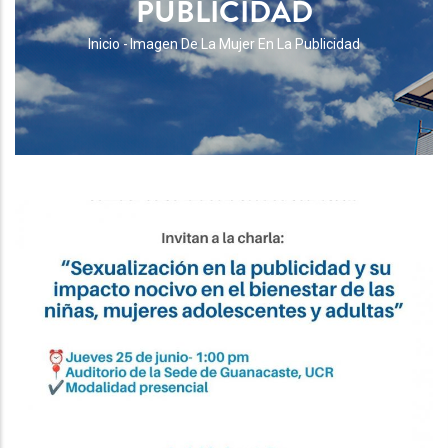
PUBLICIDAD
RUTA
Inicio
-
Imagen De La Mujer En La Publicidad
DE
NAVEGACIÓN