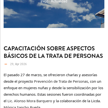
RUTA
Inicio
-
Actualidad
DE
NAVEGACIÓN
CAPACITACIÓN SOBRE ASPECTOS
BÁSICOS DE LA TRATA DE PERSONAS
29, Apr 2026
El pasado 27 de marzo, se ofrecieron charlas y asesorías 
desde el proyecto 
Prevención de Trata de Personas
, con un 
enfoque en mujeres nuñas y desde la sensibilización por los 
derechos humanos. Estas sesiones fueron coordinadas por 
el 
Lic. Alonso Mora Barquero
 y la colaboración de la Licda.
Mónica Sancho Rueda
.