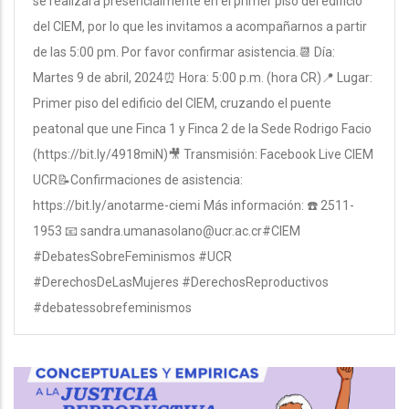
se realizará presencialmente en el primer piso del edificio
del CIEM, por lo que les invitamos a acompañarnos a partir
de las 5:00 pm. Por favor confirmar asistencia.📆 Día:
Martes 9 de abril, 2024⏰ Hora: 5:00 p.m. (hora CR)📍 Lugar:
Primer piso del edificio del CIEM, cruzando el puente
peatonal que une Finca 1 y Finca 2 de la Sede Rodrigo Facio
(https://bit.ly/4918miN)🎥 Transmisión: Facebook Live CIEM
UCR📝Confirmaciones de asistencia:
https://bit.ly/anotarme-ciemℹ Más información: ☎️ 2511-
1953 📧 sandra.umanasolano@ucr.ac.cr#CIEM
#DebatesSobreFeminismos #UCR
#DerechosDeLasMujeres #DerechosReproductivos
#debatessobrefeminismos