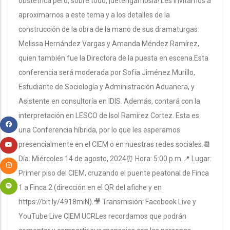
obstétrica pero, sobre todo, ¡detengámosla! Les invitamos a
aproximarnos a este tema y a los detalles de la
construcción de la obra de la mano de sus dramaturgas:
Melissa Hernández Vargas y Amanda Méndez Ramírez,
quien también fue la Directora de la puesta en escena.Esta
conferencia será moderada por Sofía Jiménez Murillo,
Estudiante de Sociología y Administración Aduanera, y
Asistente en consultoría en IDIS. Además, contará con la
interpretación en LESCO de Isol Ramírez Cortez. Esta es
una Conferencia híbrida, por lo que les esperamos
presencialmente en el CIEM o en nuestras redes sociales.📆
Día: Miércoles 14 de agosto, 2024⏰ Hora: 5:00 p.m.📍 Lugar:
Primer piso del CIEM, cruzando el puente peatonal de Finca
1 a Finca 2 (dirección en el QR del afiche y en
https://bit.ly/4918miN).🎥 Transmisión: Facebook Live y
YouTube Live CIEM UCRLes recordamos que podrán