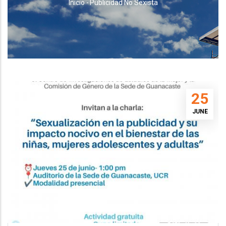
RUTA
Inicio
-
Publicidad No Sexista
DE
NAVEGACIÓN
25
JUNE