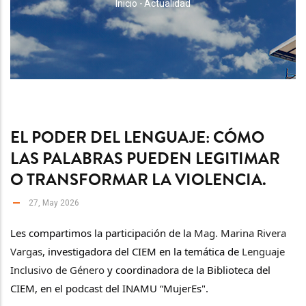
RUTA
Inicio
-
Actualidad
DE
NAVEGACIÓN
EL PODER DEL LENGUAJE: CÓMO
LAS PALABRAS PUEDEN LEGITIMAR
O TRANSFORMAR LA VIOLENCIA.
27, May 2026
Les compartimos la participación de la
 Mag. Marina Rivera 
Vargas
, investigadora del CIEM en la temática de 
Lenguaje 
Inclusivo de Género
 y coordinadora de la Biblioteca del 
CIEM, en el podcast del INAMU “MujerEs".