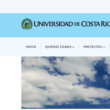
Pasar
al
contenido
principal
MAIN
NAVIGATION
INICIO
QUIÉNES SOMOS
PROYECTOS