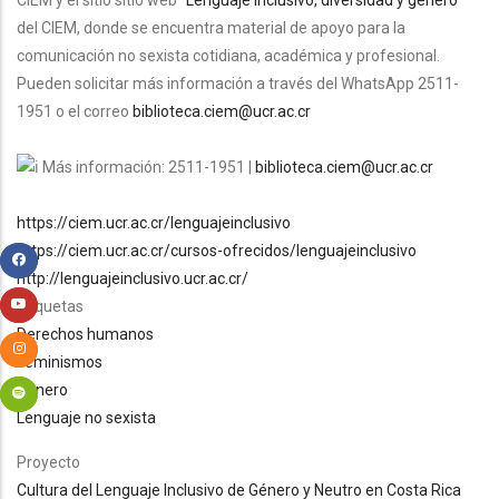
CIEM y el sitio sitio web "
Lenguaje inclusivo, diversidad y género
"
del CIEM, donde se encuentra material de apoyo para la
comunicación no sexista cotidiana, académica y profesional.
Pueden solicitar más información a través del WhatsApp 2511-
1951 o el correo
biblioteca.ciem@ucr.ac.cr
Más información: 2511-1951 |
biblioteca.ciem@ucr.ac.cr
https://ciem.ucr.ac.cr/lenguajeinclusivo
https://ciem.ucr.ac.cr/cursos-ofrecidos/lenguajeinclusivo
http://lenguajeinclusivo.ucr.ac.cr/
Etiquetas
Derechos humanos
Feminismos
Género
Lenguaje no sexista
Proyecto
Cultura del Lenguaje Inclusivo de Género y Neutro en Costa Rica