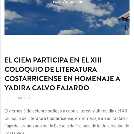
RUTA
Inicio
-
Actualidad
DE
NAVEGACIÓN
EL CIEM PARTICIPA EN EL XIII
COLOQUIO DE LITERATURA
COSTARRICENSE EN HOMENAJE A
YADIRA CALVO FAJARDO
8, Oct 2025
El viernes 3 de octubre se llevó a cabo el tercer y último día del XIII
Coloquio de Literatura Costarricense, en homenaje a Yadira Calvo
Fajardo, organizado por la Escuela de Filología de la Universidad de
Costa Rica.