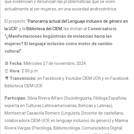
que evidencian y denuncian las problemáticas que se viven
actualmente al ser mujeres, en una sociedad androcéntrica.
El proyecto "
Panorama actual del Lenguaje inclusivo de género en
la UCR
" y la
Biblioteca del CIEM
, les invitan al
Conversatorio
"¿Manifestaciones lingüísticas de violencias hacia las
mujeres? El lenguaje inclusivo como motor de cambio
cultural".
📆
Fecha:
Miércoles 27 de noviembre, 2024
⏰
Hora:
2:00 p.m.
🎥
Transmisión:
en Facebook y Youtube CIEM UCR y en Facebook
Biblioteca CIEM UCR
Participan:
Silvia Rivera Alfaro (
Sociolingüista, Filóloga Española,
experta en Culturas Latinoamericanas, Ibéricas y Latinas),
Montserrat Casasola Romero (Lingüista, Docente de castellano,
colaboradora CIEM-UCR en lenguaje inclusivo de género) y Marina
Rivera Vargas (Psicóloga, Bibliotecóloga, Comunicadora Digital,