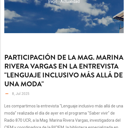
RUTA
Inicio
-
Actualidad
DE
NAVEGACIÓN
PARTICIPACIÓN DE LA MAG. MARINA
RIVERA VARGAS EN LA ENTREVISTA
"LENGUAJE INCLUSIVO MÁS ALLÁ DE
UNA MODA"
8, Jul 2025
Les compartimos la entrevista "Lenguaje inclusivo más allá de una
moda" realizada el día de ayer en el programa "Saber vivir" de
Radio 870 UCR, a la Mag. Marina Rivera Vargas, investigadora del
CIEM y coordinadora de la BICIEM, la biblioteca especializada en