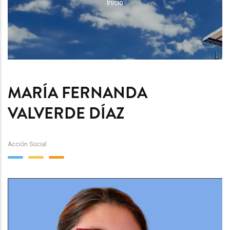
RUTA
Inicio
DE
NAVEGACIÓN
MARÍA FERNANDA
VALVERDE DÍAZ
Acción Social
Team
Image