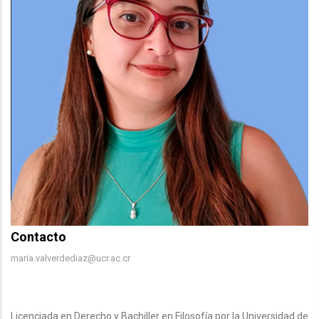
Contacto
Contacto
maria.valverdediaz@ucr.ac.cr
Body
Licenciada en Derecho y Bachiller en Filosofía por la Universidad de