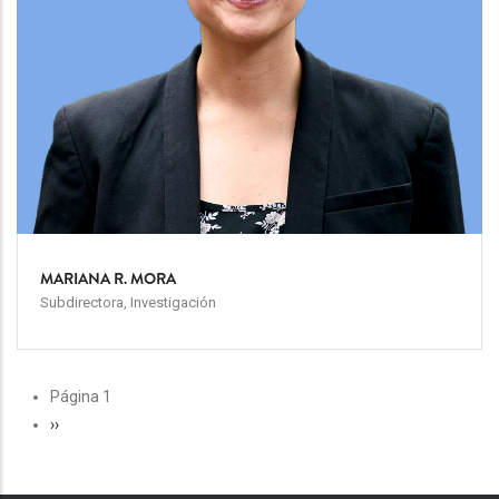
MARIANA R. MORA
Subdirectora, Investigación
PAGINACIÓN
Página 1
Siguiente
››
página