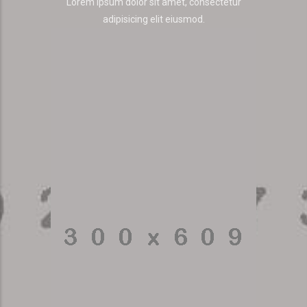
Lorem ipsum dolor sit amet, consectetur
adipisicing elit eiusmod.