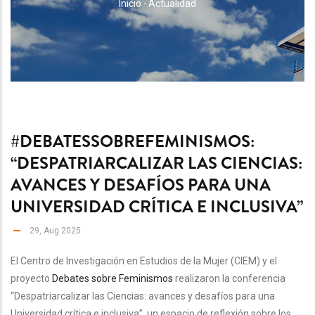
RUTA
Inicio
-
Actualidad
DE
NAVEGACIÓN
#DEBATESSOBREFEMINISMOS:
“DESPATRIARCALIZAR LAS CIENCIAS:
AVANCES Y DESAFÍOS PARA UNA
UNIVERSIDAD CRÍTICA E INCLUSIVA”
29, Aug 2025
El Centro de Investigación en Estudios de la Mujer (CIEM) y el
proyecto
Debates sobre Feminismos
realizaron la conferencia
“Despatriarcalizar las Ciencias: avances y desafíos para una
Universidad crítica e inclusiva”, un espacio de reflexión sobre los