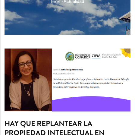
RUTA
Inicio
-
Actualidad
DE
NAVEGACIÓN
HAY QUE REPLANTEAR LA
PROPIEDAD INTELECTUAL EN