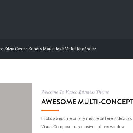
ico Silvia Castro Sandí y María José Mata Hernández
Welcome To Vitaco Business Theme
AWESOME MULTI-CONCEPT
Looks awesome on any mobile different devices 
Visual Composer responsive options window.