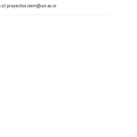
.cr
|
proyectos.ciem@ucr.ac.cr