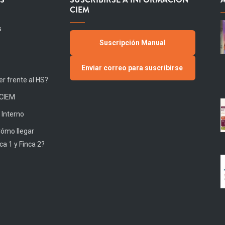
CIEM
s
Suscripción Manual
Enviar correo para suscribirse
r frente al HS?
 CIEM
 Interno
Cómo llegar
ca 1 y Finca 2?