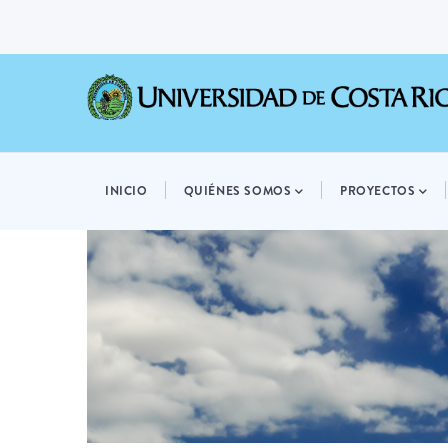
Pasar
al
contenido
principal
MAIN
NAVIGATION
INICIO
QUIÉNES SOMOS
PROYECTOS