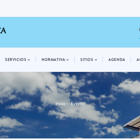
SERVICIOS
NORMATIVA
SITIOS
AGENDA
A
RUTA
Inicio
-
-
Evento
DE
NAVEGACIÓN