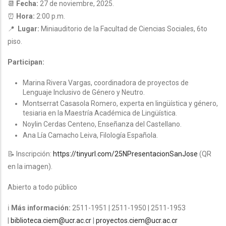
📆
Fecha:
27 de noviembre, 2025.
⏰
Hora:
2:00 p.m.
📍
Lugar:
Miniauditorio de la Facultad de Ciencias Sociales, 6to
piso.
Participan:
Marina Rivera Vargas, coordinadora de proyectos de
Lenguaje Inclusivo de Género y Neutro.
Montserrat Casasola Romero, experta en lingüística y género,
tesiaria en la Maestría Académica de Lingüística.
Noylin Cerdas Centeno, Enseñanza del Castellano.
Ana Lía Camacho Leiva, Filología Española.
📝 Inscripción:
https://tinyurl.com/25NPresentacionSanJose
(QR
en la imagen).
Abierto a todo público
ℹ
Más información:
2511-1951 | 2511-1950 | 2511-1953
|
biblioteca.ciem@ucr.ac.cr
|
proyectos.ciem@ucr.ac.cr