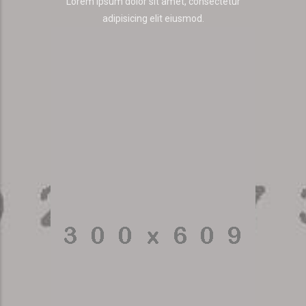
Lorem ipsum dolor sit amet, consectetur
adipisicing elit eiusmod.