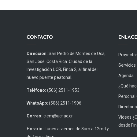
CONTACTO
ENLACE
Dirección:
San Pedro de Montes de Oca,
Proyecto
San José, Costa Rica. Ciudad de la
Servicios
Investigación UCR, Finca 2, al final del
Agenda
nuevo puente peatonal.
¿Qué hace
Teléfono:
(506) 2511-1953
Personal
WhatsApp:
(506) 2511-1906
Directorio
Correo:
ciem@ucr.ac.cr
Videos ¿
desde Fin
Horario:
Lunes a viernes de 8am a 12md y
de 1pm a 5pm