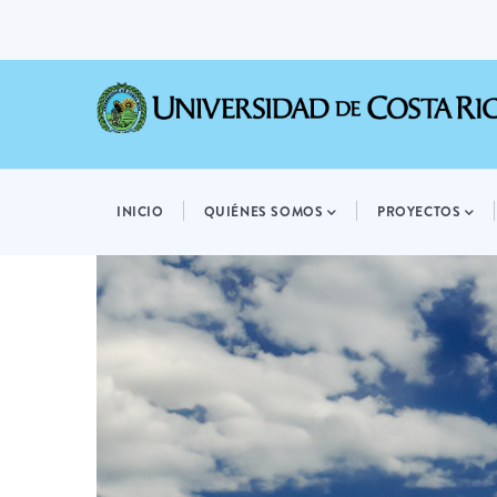
Pasar
al
contenido
principal
MAIN
NAVIGATION
INICIO
QUIÉNES SOMOS
PROYECTOS