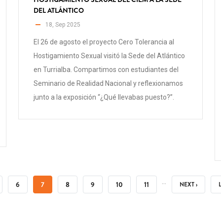
DEL ATLÁNTICO
18, Sep 2025
El 26 de agosto el proyecto Cero Tolerancia al
Hostigamiento Sexual visitó la Sede del Atlántico
en Turrialba. Compartimos con estudiantes del
Seminario de Realidad Nacional y reflexionamos
junto a la exposición “¿Qué llevabas puesto?”.
…
GINA
PÁGINA
6
PÁGINA
7
PÁGINA
8
PÁGINA
9
PÁGINA
10
PÁGINA
11
SIGUIENTE
NEXT ›
ACTUAL
PÁGINA