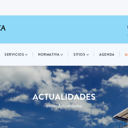
SERVICIOS
NORMATIVA
SITIOS
AGENDA
A
ACTUALIDADES
RUTA
Inicio
-
Actualidades
DE
NAVEGACIÓN