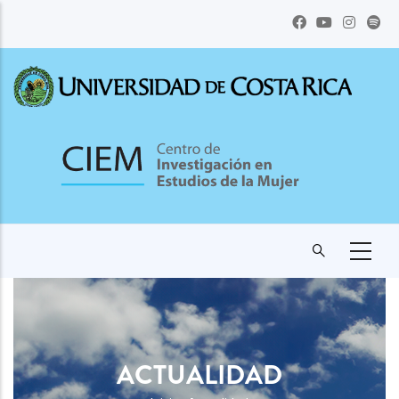
Pasar
al
contenido
principal
ACTUALIDAD