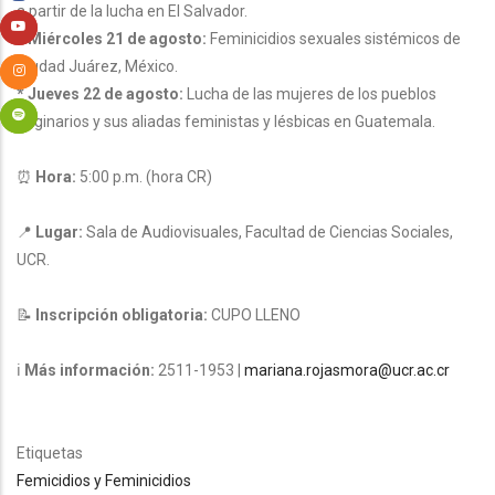
a partir de la lucha en El Salvador.
* Miércoles 21 de agosto:
Feminicidios sexuales sistémicos de
Ciudad Juárez, México.
* Jueves 22 de agosto:
Lucha de las mujeres de los pueblos
originarios y sus aliadas feministas y lésbicas en Guatemala.
⏰
Hora:
5:00 p.m. (hora CR)
📍
Lugar:
Sala de Audiovisuales, Facultad de Ciencias Sociales,
UCR.
📝
Inscripción obligatoria:
CUPO LLENO
ℹ
Más información:
2511-1953 |
mariana.rojasmora@ucr.ac.cr
Etiquetas
Femicidios y Feminicidios