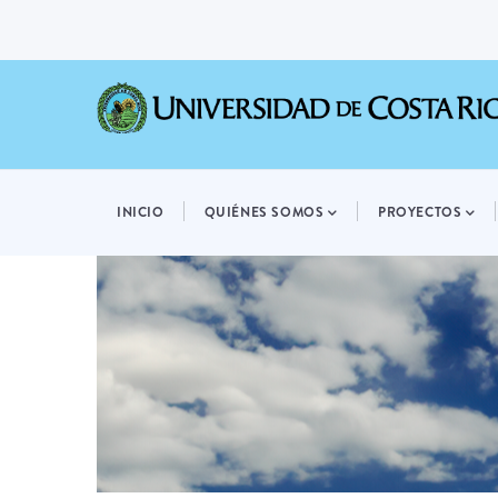
Pasar
al
contenido
principal
MAIN
NAVIGATION
INICIO
QUIÉNES SOMOS
PROYECTOS