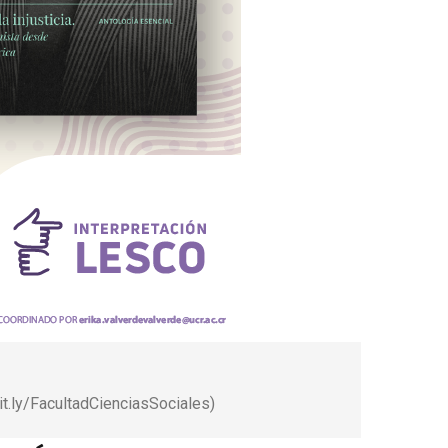
bit.ly/FacultadCienciasSociales)