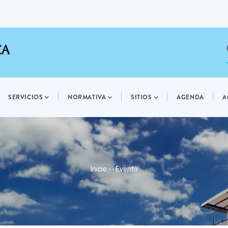
SERVICIOS
NORMATIVA
SITIOS
AGENDA
A
RUTA
Inicio
-
-
Evento
DE
NAVEGACIÓN