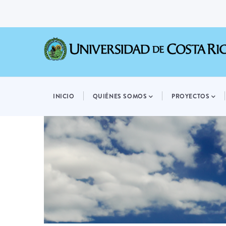
Pasar
al
contenido
principal
MAIN
NAVIGATION
INICIO
QUIÉNES SOMOS
PROYECTOS