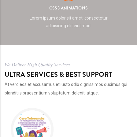
CSS3 ANIMATIONS
Lorem ipsum dolor sit amet, consectetur
adipisicing elit eiusmod.
We Deliver High Quality Services
ULTRA SERVICES & BEST SUPPORT
At vero eos et accusamus et iusto odio dignissimos ducimus qui
blanditiis praesentium voluptatum deleniti atque.