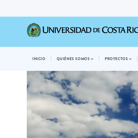
Pasar
al
contenido
principal
MAIN
NAVIGATION
INICIO
QUIÉNES SOMOS
PROYECTOS