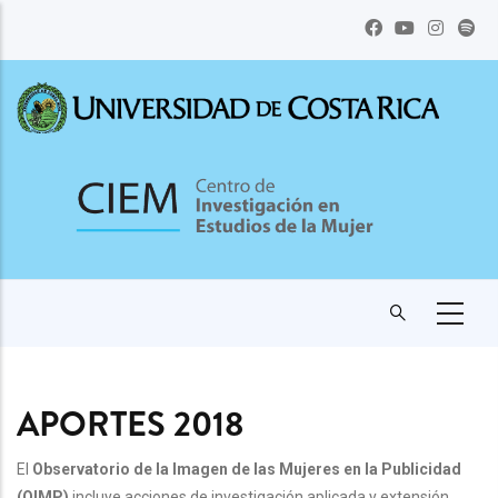
Pasar
al
contenido
principal
APORTES 2018
El
Observatorio de la Imagen de las Mujeres en la Publicidad
(OIMP)
incluye acciones de investigación aplicada y extensión