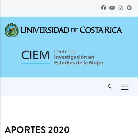
Pasar
al
contenido
principal
APORTES 2020