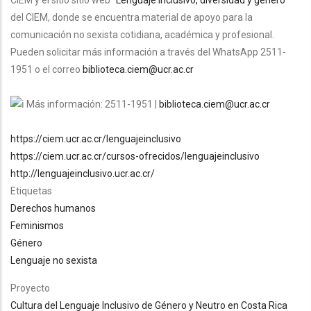
CIEM y el sitio sitio web "
Lenguaje inclusivo, diversidad y género
"
del CIEM, donde se encuentra material de apoyo para la
comunicación no sexista cotidiana, académica y profesional.
Pueden solicitar más información a través del WhatsApp 2511-
1951 o el correo
biblioteca.ciem@ucr.ac.cr
Más información: 2511-1951 |
biblioteca.ciem@ucr.ac.cr
https://ciem.ucr.ac.cr/lenguajeinclusivo
https://ciem.ucr.ac.cr/cursos-ofrecidos/lenguajeinclusivo
http://lenguajeinclusivo.ucr.ac.cr/
Etiquetas
Derechos humanos
Feminismos
Género
Lenguaje no sexista
Proyecto
Cultura del Lenguaje Inclusivo de Género y Neutro en Costa Rica