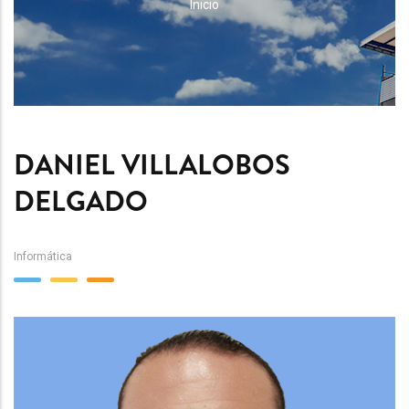
RUTA
Inicio
DE
NAVEGACIÓN
DANIEL VILLALOBOS
DELGADO
Informática
Team
Image