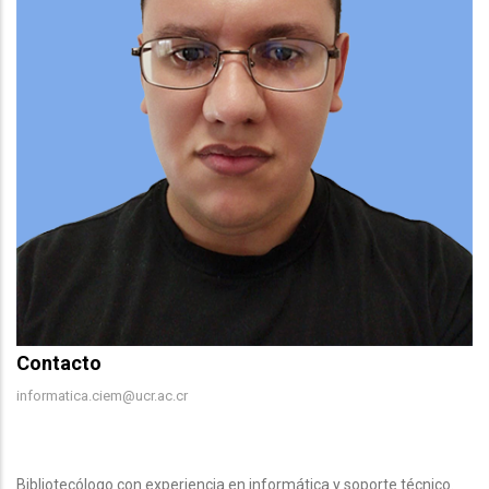
Contacto
Contacto
informatica.ciem@ucr.ac.cr
Body
Bibliotecólogo con experiencia en informática y soporte técnico.