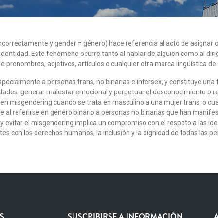
ncorrectamente y gender = género) hace referencia al acto de asignar o
dentidad. Este fenómeno ocurre tanto al hablar de alguien como al diri
 pronombres, adjetivos, artículos o cualquier otra marca lingüística de
specialmente a personas trans, no binarias e intersex, y constituye una
ntidades, generar malestar emocional y perpetuar el desconocimiento o r
re en misgendering cuando se trata en masculino a una mujer trans, o cu
al referirse en género binario a personas no binarias que han manife
y evitar el misgendering implica un compromiso con el respeto a las id
ntes con los derechos humanos, la inclusión y la dignidad de todas las 
S
SUSCRIBIRSE A INFORMACIÓN