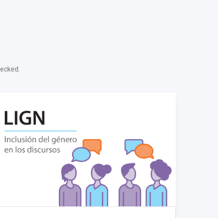
hecked.