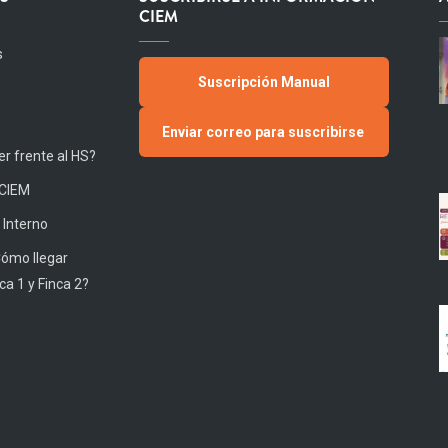
CIEM
s
Suscripción Manual
Enviar correo para suscribirse
r frente al HS?
 CIEM
 Interno
Cómo llegar
ca 1 y Finca 2?