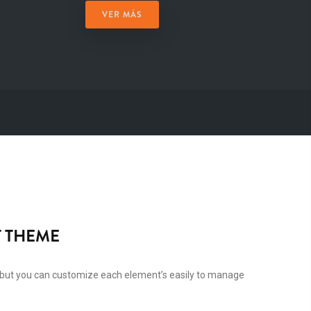
VER MÁS
 THEME
but you can customize each element’s easily to manage