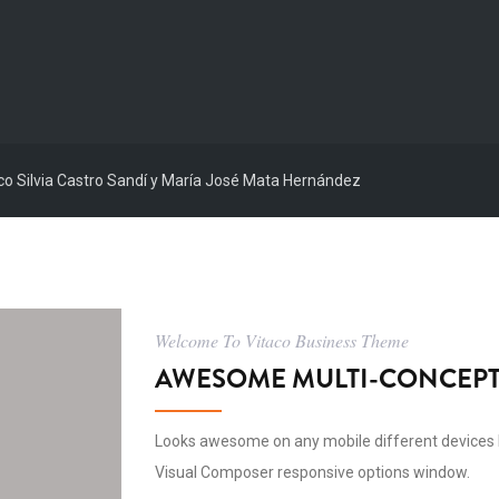
ico Silvia Castro Sandí y María José Mata Hernández
Welcome To Vitaco Business Theme
AWESOME MULTI-CONCEPT
Looks awesome on any mobile different devices 
Visual Composer responsive options window.