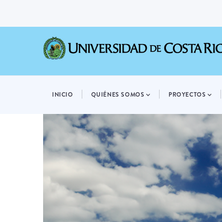
Pasar
al
contenido
principal
MAIN
NAVIGATION
INICIO
QUIÉNES SOMOS
PROYECTOS