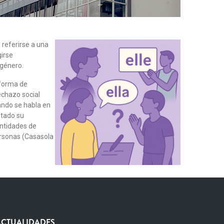
 referirse a una
girse
 género.
 forma de
echazo social
ando se habla en
stado su
entidades de
personas (Casasola
ACTUALIDADES