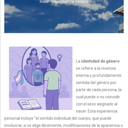
RUTA
Inicio
-
Identidad De Género
DE
NAVEGACIÓN
La
identidad de género
se refiere a la vivencia
interna y profundamente
sentida del género por
parte de cada persona, la
cual puede o no coincidir
con el sexo asignado al
nacer. Esta experiencia
personal incluye “el sentido individual del cuerpo, que puede
involucrar, si se elige libremente, modificaciones de la apariencia o