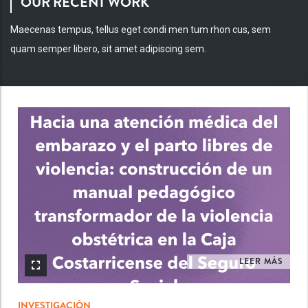
OUR RECENT WORK
Maecenas tempus, tellus eget condi men tum rhon cus, sem
quam semper libero, sit amet adipiscing sem.
INV
LEER MÁS
INVESTIGACIÓN