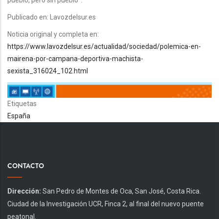
pueblo, pero sin pueblo'".
Publicado en: Lavozdelsur.es
Noticia original y completa en:
https://www.lavozdelsur.es/actualidad/sociedad/polemica-en-
mairena-por-campana-deportiva-machista-
sexista_316024_102.html
Etiquetas
España
CONTACTO
Dirección:
San Pedro de Montes de Oca, San José, Costa Rica.
Ciudad de la Investigación UCR, Finca 2, al final del nuevo puente
peatonal.