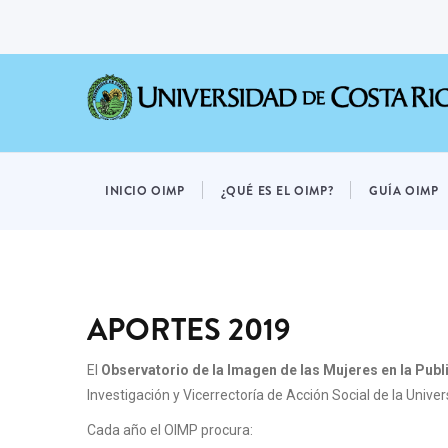
Pasar
al
contenido
principal
OIMP
MENÚ
INICIO OIMP
¿QUÉ ES EL OIMP?
GUÍA OIMP
APORTES 2019
El
Observatorio de la Imagen de las Mujeres en la Pub
Investigación y Vicerrectoría de Acción Social de la Unive
Cada año el OIMP procura: