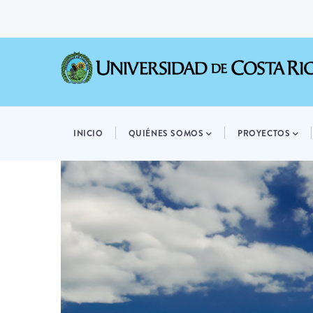
Pasar
al
contenido
principal
MAIN
NAVIGATION
INICIO
QUIÉNES SOMOS
PROYECTOS