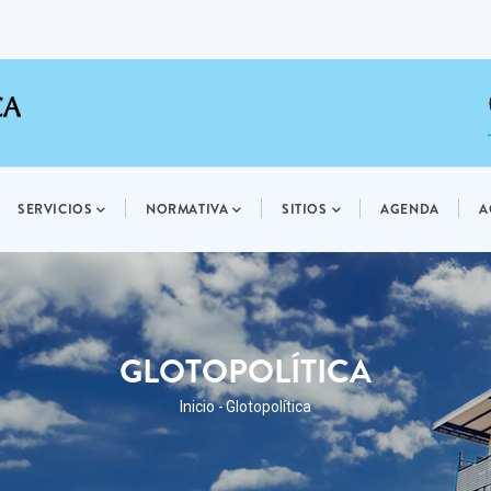
SERVICIOS
NORMATIVA
SITIOS
AGENDA
A
GLOTOPOLÍTICA
RUTA
Inicio
-
Glotopolítica
DE
NAVEGACIÓN