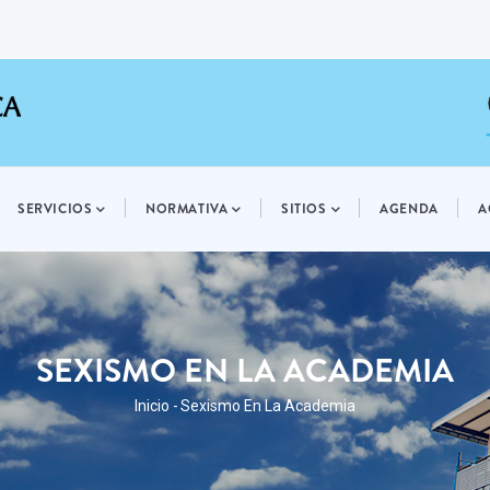
SERVICIOS
NORMATIVA
SITIOS
AGENDA
A
SEXISMO EN LA ACADEMIA
RUTA
Inicio
-
Sexismo En La Academia
DE
NAVEGACIÓN