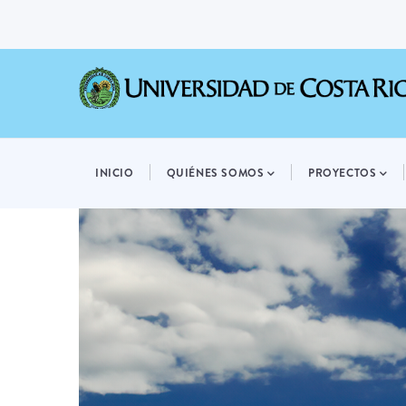
Pasar
al
contenido
principal
MAIN
NAVIGATION
INICIO
QUIÉNES SOMOS
PROYECTOS