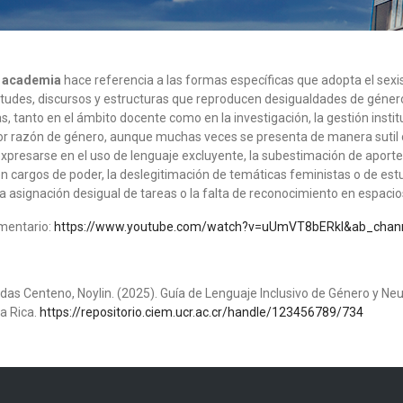
a academia
hace referencia a las formas específicas que adopta el sex
titudes, discursos y estructuras que reproducen desigualdades de género
as, tanto en el ámbito docente como en la investigación, la gestión institu
or razón de género, aunque muchas veces se presenta de manera sutil o si
presarse en el uso de lenguaje excluyente, la subestimación de aport
n cargos de poder, la deslegitimación de temáticas feministas o de es
 la asignación desigual de tareas o la falta de reconocimiento en espaci
mentario:
https://www.youtube.com/watch?v=uUmVT8bERkI&ab_chan
as Centeno, Noylin. (2025). Guía de Lenguaje Inclusivo de Género y Neut
ta Rica.
https://repositorio.ciem.ucr.ac.cr/handle/123456789/734