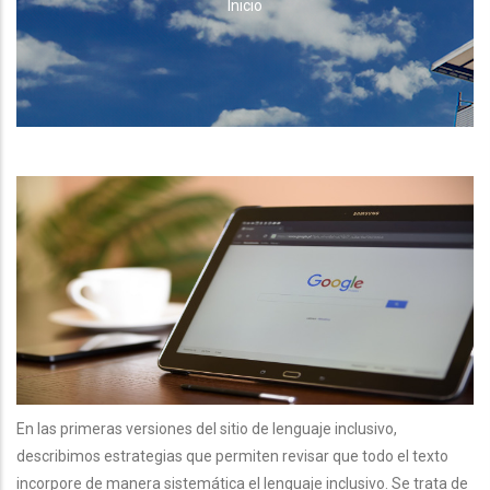
RUTA
Inicio
DE
NAVEGACIÓN
En las primeras versiones del sitio de lenguaje inclusivo,
describimos estrategias que permiten revisar que todo el texto
incorpore de manera sistemática el lenguaje inclusivo. Se trata de