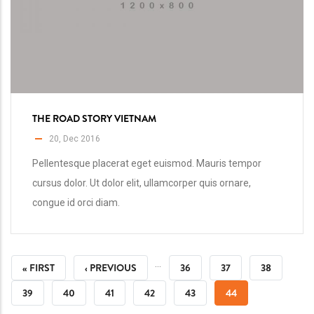
THE ROAD STORY VIETNAM
20, Dec 2016
Pellentesque placerat eget euismod. Mauris tempor
cursus dolor. Ut dolor elit, ullamcorper quis ornare,
congue id orci diam.
PAGINACIÓN
…
PRIMERA
« FIRST
PÁGINA
‹ PREVIOUS
PÁGINA
36
PÁGINA
37
PÁGINA
38
PÁGINA
ANTERIOR
PÁGINA
39
PÁGINA
40
PÁGINA
41
PÁGINA
42
PÁGINA
43
PÁGINA
44