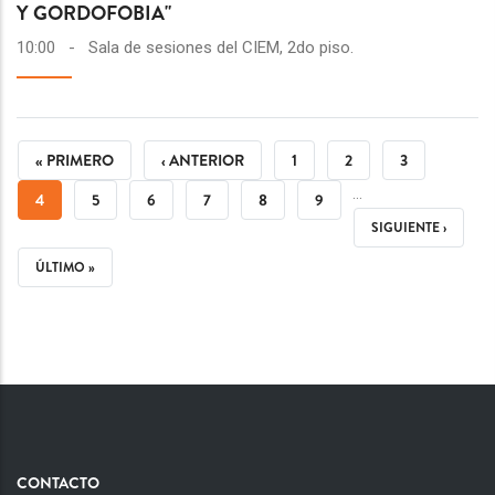
Y GORDOFOBIA"
10:00
-
Sala de sesiones del CIEM, 2do piso.
PAGINACIÓN
PRIMERA
« PRIMERO
PÁGINA
‹ ANTERIOR
PÁGINA
1
PÁGINA
2
PÁGINA
3
…
PÁGINA
ANTERIOR
PÁGINA
4
PÁGINA
5
PÁGINA
6
PÁGINA
7
PÁGINA
8
PÁGINA
9
SIGUIENTE
SIGUIENTE ›
ACTUAL
PÁGINA
ÚLTIMA
ÚLTIMO »
PÁGINA
CONTACTO