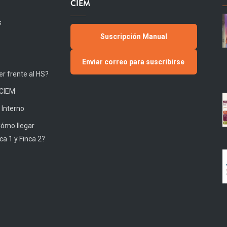
CIEM
s
Suscripción Manual
Enviar correo para suscribirse
r frente al HS?
 CIEM
 Interno
Cómo llegar
ca 1 y Finca 2?