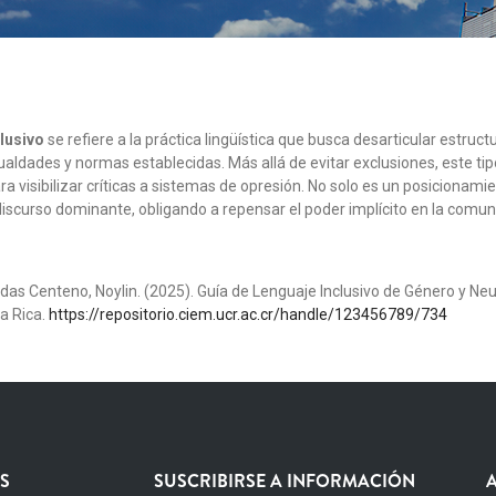
clusivo
se refiere a la práctica lingüística que busca desarticular estruc
gualdades y normas establecidas. Más allá de evitar exclusiones, este 
ra visibilizar críticas a sistemas de opresión. No solo es un posicionami
discurso dominante, obligando a repensar el poder implícito en la comuni
as Centeno, Noylin. (2025). Guía de Lenguaje Inclusivo de Género y Neut
ta Rica.
https://repositorio.ciem.ucr.ac.cr/handle/123456789/734
S
SUSCRIBIRSE A INFORMACIÓN