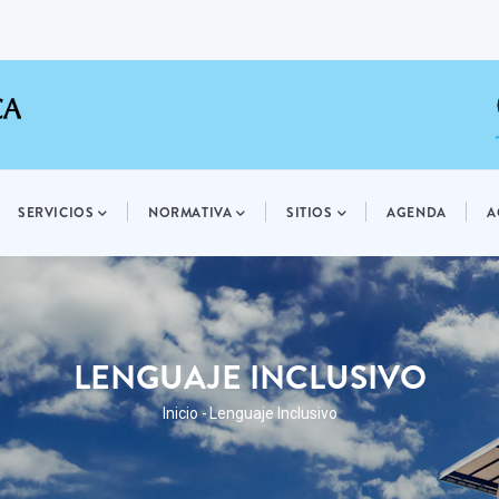
SERVICIOS
NORMATIVA
SITIOS
AGENDA
A
LENGUAJE INCLUSIVO
RUTA
Inicio
-
Lenguaje Inclusivo
DE
NAVEGACIÓN