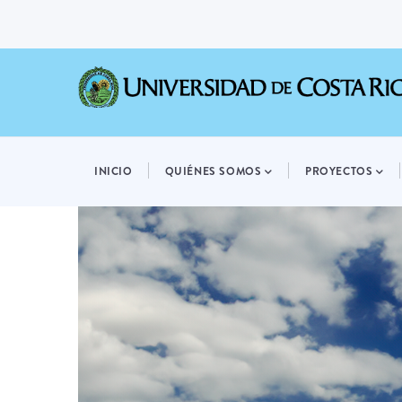
Pasar
al
contenido
principal
MAIN
NAVIGATION
INICIO
QUIÉNES SOMOS
PROYECTOS