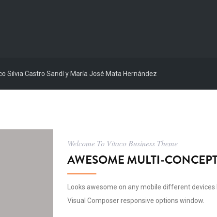
ico Silvia Castro Sandí y María José Mata Hernández
Welcome To Vitaco Business Theme
AWESOME MULTI-CONCEPT
Looks awesome on any mobile different devices 
Visual Composer responsive options window.