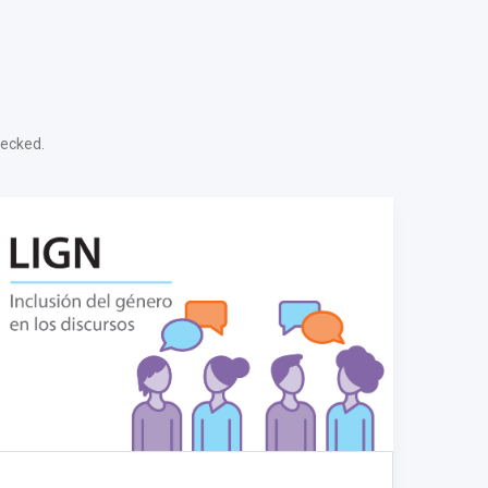
hecked.