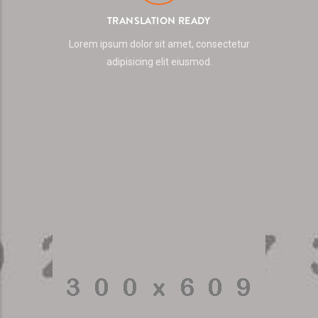
TRANSLATION READY
Lorem ipsum dolor sit amet, consectetur
adipisicing elit eiusmod.