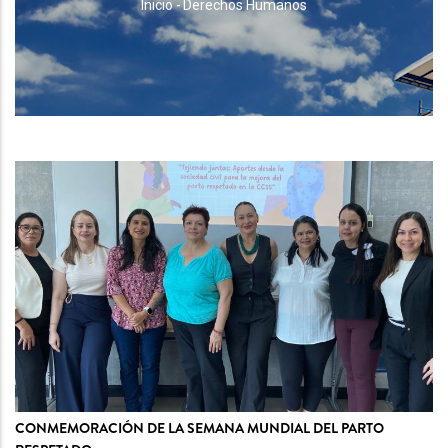
RUTA
Inicio
-
Derechos Humanos
DE
NAVEGACIÓN
CONMEMORACIÓN DE LA SEMANA MUNDIAL DEL PARTO