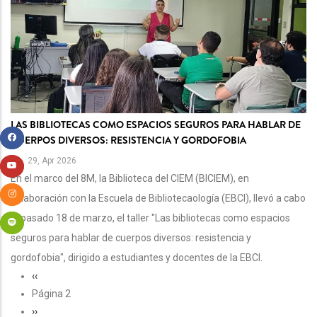
LAS BIBLIOTECAS COMO ESPACIOS SEGUROS PARA HABLAR DE
CUERPOS DIVERSOS: RESISTENCIA Y GORDOFOBIA
29, Apr 2026
En el marco del 8M, la Biblioteca del CIEM (BICIEM), en
colaboración con la Escuela de Bibliotecaología (EBCI), llevó a cabo
el pasado 18 de marzo, el taller "Las bibliotecas como espacios
seguros para hablar de cuerpos diversos: resistencia y
gordofobia", dirigido a estudiantes y docentes de la EBCI.
PAGINACIÓN
Página
‹‹
anterior
Página 2
Siguiente
››