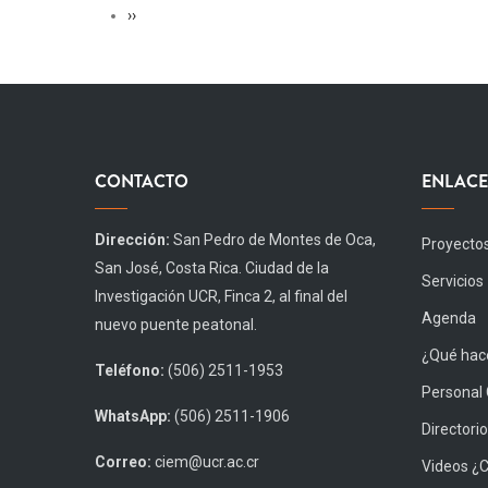
Siguiente
››
página
CONTACTO
ENLACE
Dirección:
San Pedro de Montes de Oca,
Proyecto
San José, Costa Rica. Ciudad de la
Servicios
Investigación UCR, Finca 2, al final del
Agenda
nuevo puente peatonal.
¿Qué hace
Teléfono:
(506) 2511-1953
Personal
WhatsApp:
(506) 2511-1906
Directorio
Correo:
ciem@ucr.ac.cr
Videos ¿