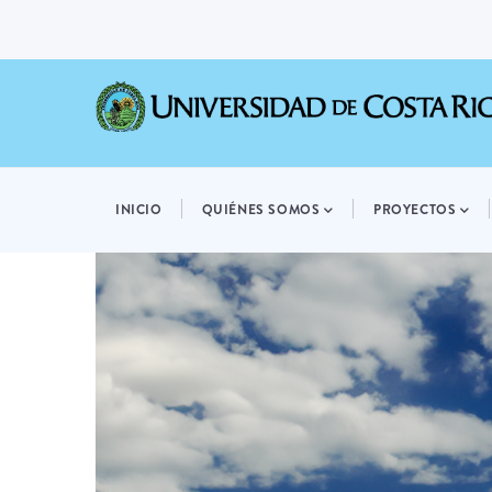
Pasar
al
contenido
principal
MAIN
NAVIGATION
INICIO
QUIÉNES SOMOS
PROYECTOS